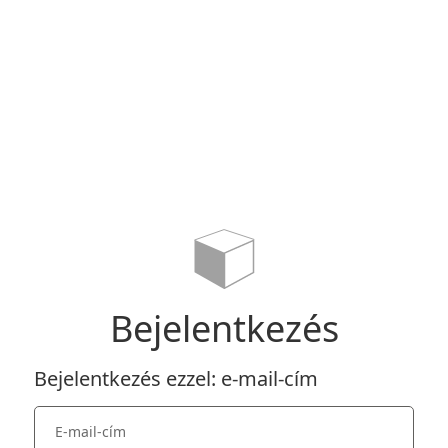
Bejelentkezés
Bejelentkezés ezzel: e-mail-cím